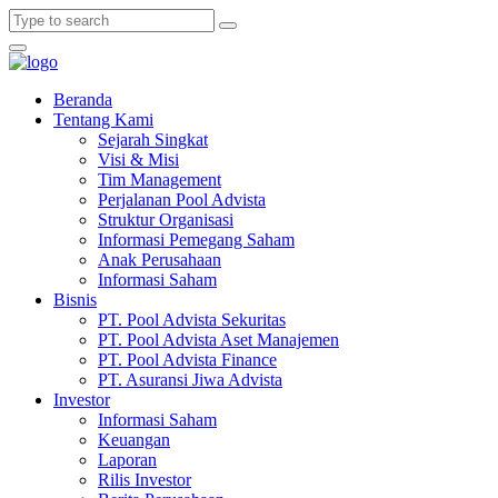
Beranda
Tentang Kami
Sejarah Singkat
Visi & Misi
Tim Management
Perjalanan Pool Advista
Struktur Organisasi
Informasi Pemegang Saham
Anak Perusahaan
Informasi Saham
Bisnis
PT. Pool Advista Sekuritas
PT. Pool Advista Aset Manajemen
PT. Pool Advista Finance
PT. Asuransi Jiwa Advista
Investor
Informasi Saham
Keuangan
Laporan
Rilis Investor