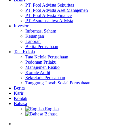
PT. Pool Advista Sekuritas
PT. Pool Advista Aset Manajemen
PT. Pool Advista Finance
PT. Asuransi Jiwa Advista
Investor
Informasi Saham
Keuangan
Laporan
Berita Perusahaan
Tata Kelola
Tata Kelola Perusahaan
Pedoman Prilaku
Manajemen Risiko
Komite Audit
Sekretaris Perusahaan
Tanggung Jawab Sosial Perusahaan
Berita
Karir
Kontak
Bahasa
English
Bahasa